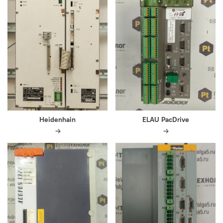
Heidenhain
ELAU PacDrive