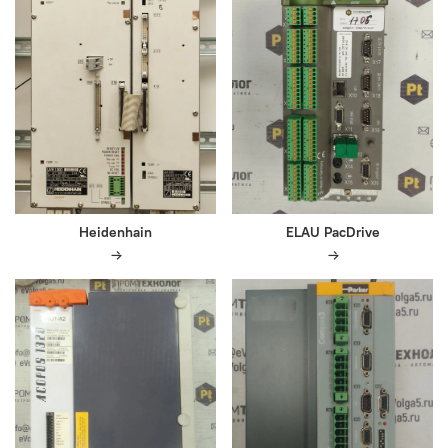
Heidenhain
ELAU PacDrive