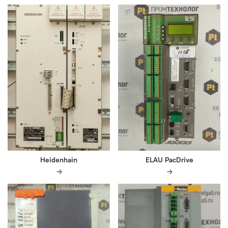
Heidenhain
ELAU PacDrive