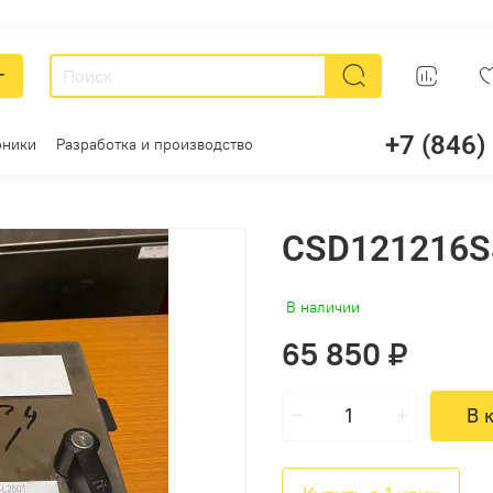
г
+7 (846)
оники
Разработка и производство
CSD121216S
В наличии
65 850 ₽
В 