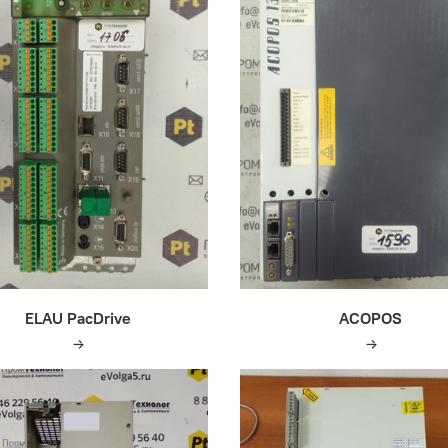
ELAU PacDrive
ACOPOS