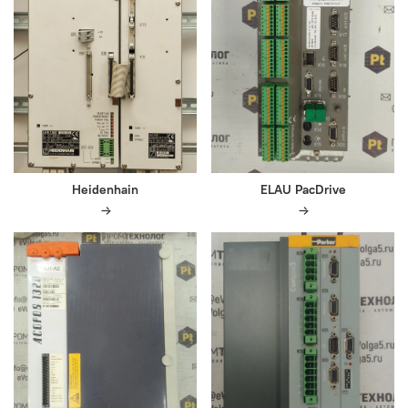
Heidenhain
ELAU PacDrive