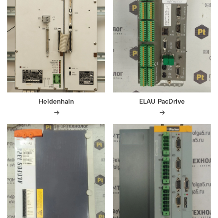
Heidenhain
ELAU PacDrive