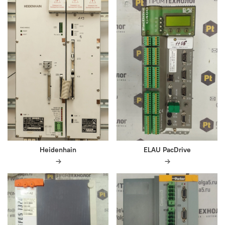
Heidenhain
ELAU PacDrive