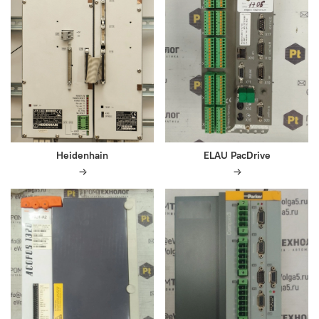
Heidenhain
ELAU PacDrive