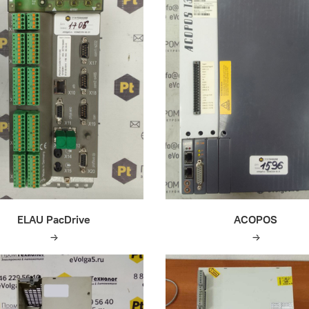
ELAU PacDrive
ACOPOS