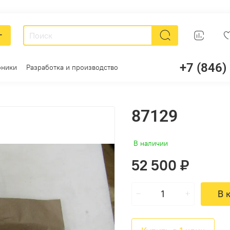
г
+7 (846)
оники
Разработка и производство
87129
В наличии
52 500 ₽
В 