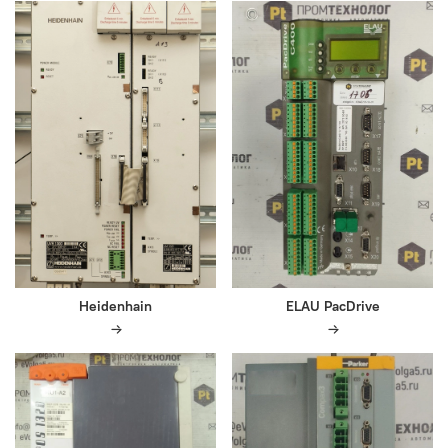
Heidenhain
ELAU PacDrive