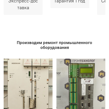
Экспресс-дос
Гарантия 1 год
Сер
тавка
Производим ремонт промышленного
оборудования