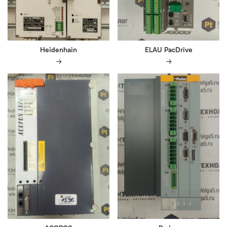
Heidenhain
ELAU PacDrive