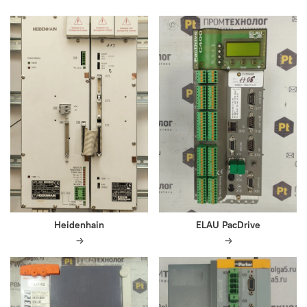
Heidenhain
ELAU PacDrive