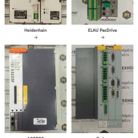
Heidenhain
ELAU PacDrive