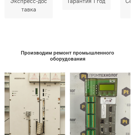
Экспресс-дос
Гарантия 1 год
Сер
тавка
Производим ремонт промышленного
оборудования