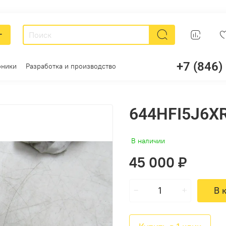
г
+7 (846)
оники
Разработка и производство
644HFI5J6X
В наличии
45 000 ₽
В 