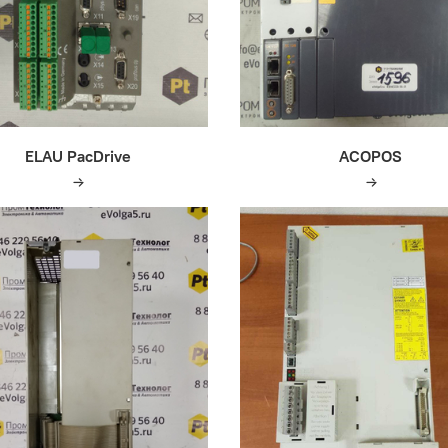
ELAU PacDrive
ACOPOS