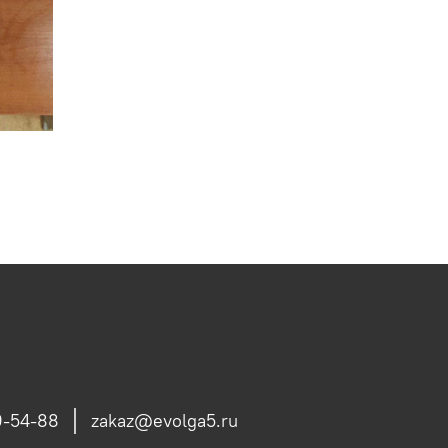
9-54-88
zakaz@evolga5.ru