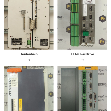
Heidenhain
ELAU PacDrive