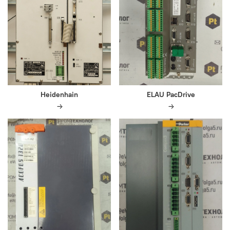
Heidenhain
ELAU PacDrive