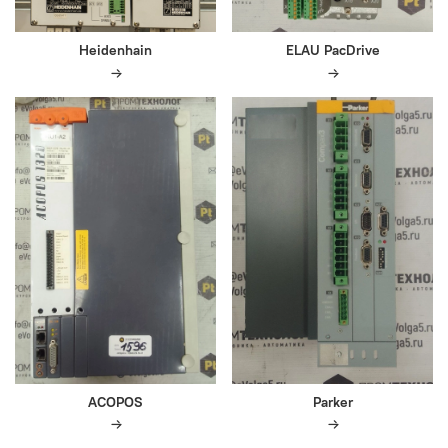
Heidenhain
ELAU PacDrive
ACOPOS
Parker