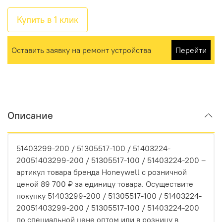
Купить в 1 клик
Оставить заявку на ремонт устройства
Перейти
Описание
51403299-200 / 51305517-100 / 51403224-
20051403299-200 / 51305517-100 / 51403224-200 –
артикул товара бренда Honeywell с розничной
ценой 89 700 ₽ за единицу товара. Осуществите
покупку 51403299-200 / 51305517-100 / 51403224-
20051403299-200 / 51305517-100 / 51403224-200
по специальной цене оптом или в розницу в