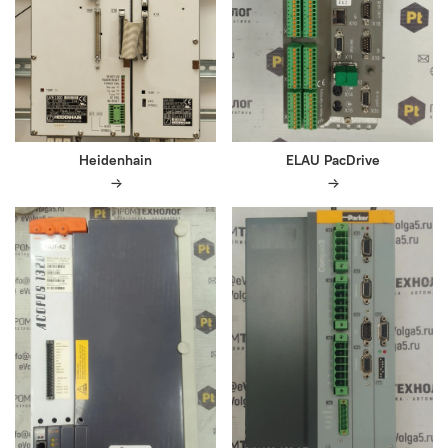
Heidenhain
ELAU PacDrive