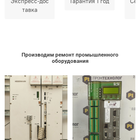
Экспресс-дос
Гарантия 1 год
Сер
тавка
Производим ремонт промышленного
оборудования