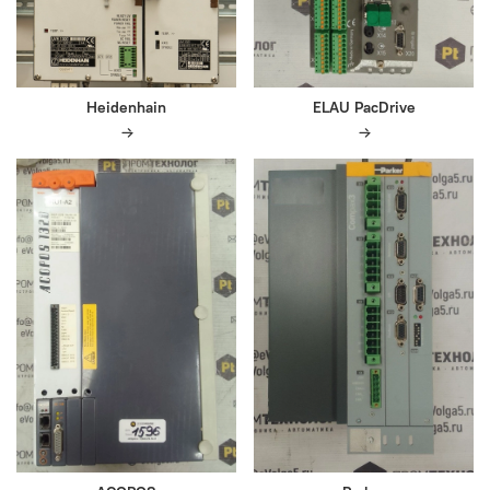
Heidenhain
ELAU PacDrive