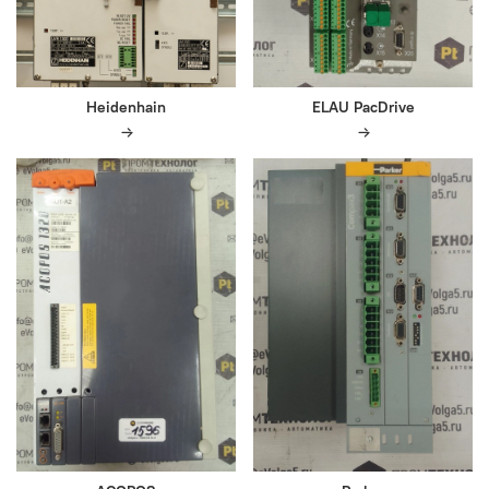
Heidenhain
ELAU PacDrive