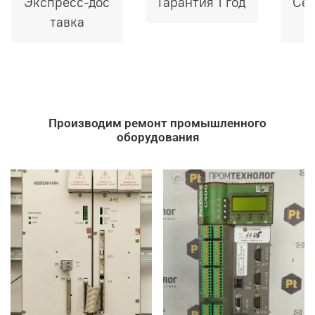
Экспресс-дос
Гарантия 1 год
Сер
тавка
Производим ремонт промышленного
оборудования