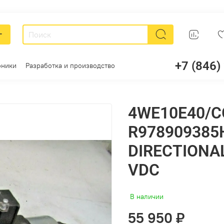
г
+7 (846)
оники
Разработка и производство
4WE10E40/C
R978909385
DIRECTIONA
VDC
В наличии
55 950 ₽