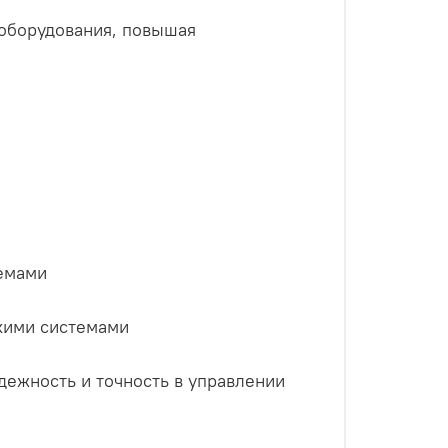
 оборудования, повышая
емами
скими системами
адежность и точность в управлении