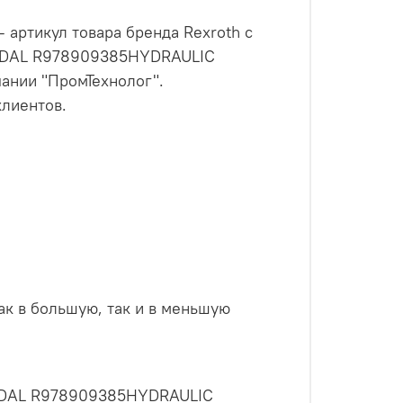
ртикул товара бренда Rexroth с
4N9DAL R978909385HYDRAULIC
ании "ПромТехнолог".
клиентов.
как в большую, так и в меньшую
N9DAL R978909385HYDRAULIC