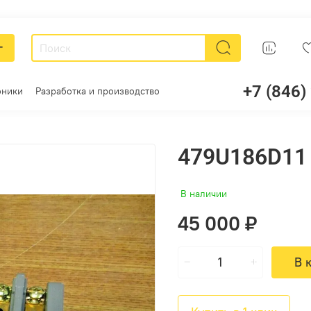
г
+7 (846)
оники
Разработка и производство
479U186D11
В наличии
45 000 ₽
В 