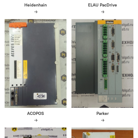
Heidenhain
ELAU PacDrive
ACOPOS
Parker