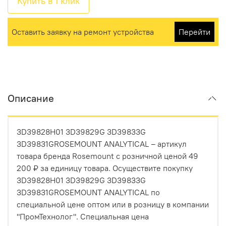
Купить в 1 клик
Оставить заявку на ремонт устройства
Перейти
Описание
3D39828H01 3D39829G 3D39833G
3D39831GROSEMOUNT ANALYTICAL – артикул
товара бренда Rosemount с розничной ценой 49
200 ₽ за единицу товара. Осуществите покупку
3D39828H01 3D39829G 3D39833G
3D39831GROSEMOUNT ANALYTICAL по
специальной цене оптом или в розницу в компании
"ПромТехнолог". Специальная цена