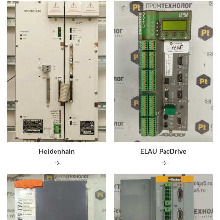
Heidenhain
ELAU PacDrive