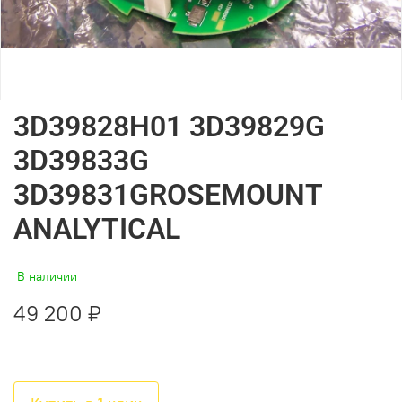
3D39828H01 3D39829G
3D39833G
3D39831GROSEMOUNT
ANALYTICAL
В наличии
49 200 ₽