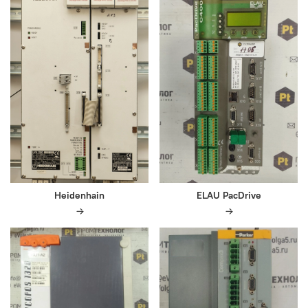
Heidenhain
ELAU PacDrive