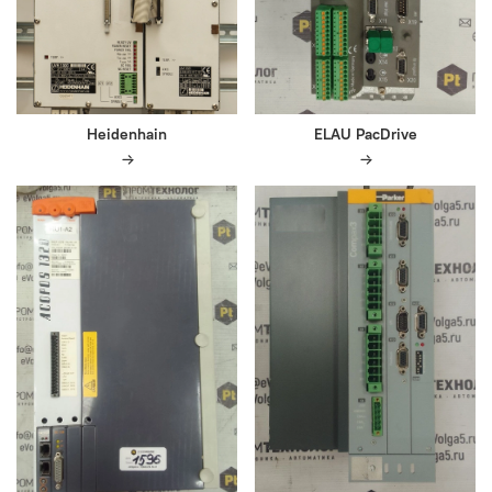
Heidenhain
ELAU PacDrive