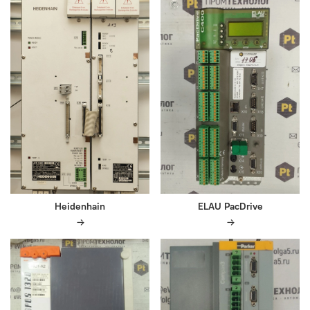
Heidenhain
ELAU PacDrive