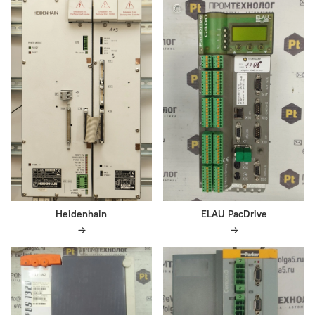
Heidenhain
ELAU PacDrive