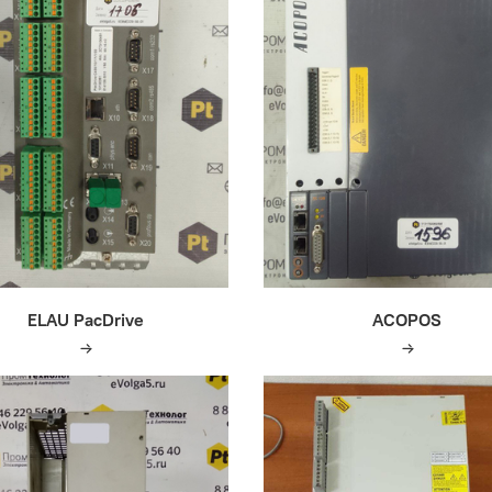
ELAU PacDrive
ACOPOS