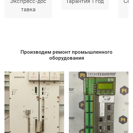
Экспресс-дос
Гарантия 1 год
Сер
тавка
Производим ремонт промышленного
оборудования