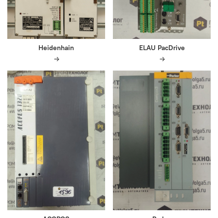
Heidenhain
ELAU PacDrive