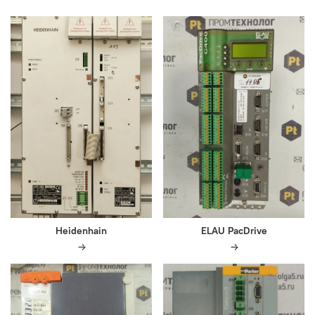
Heidenhain
ELAU PacDrive