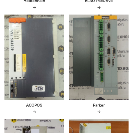
Heidenhain
ELAU PacDrive
ACOPOS
Parker