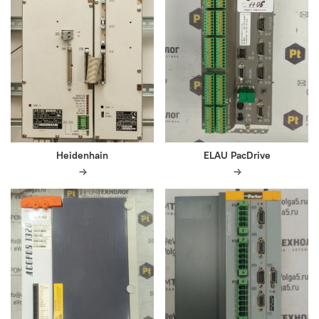
Heidenhain
ELAU PacDrive