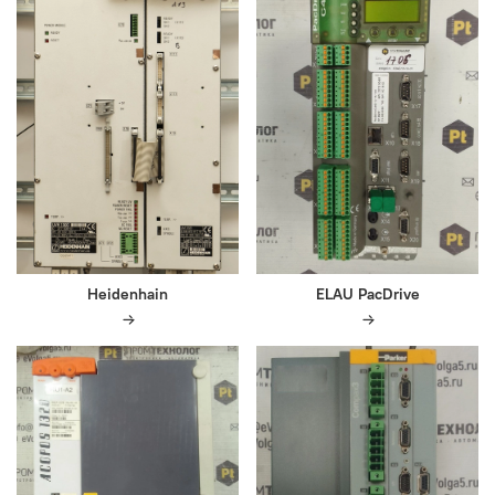
Heidenhain
ELAU PacDrive